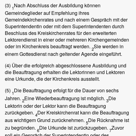
(3)
Nach Abschluss der Ausbildung können
1
Gemeindeglieder auf Empfehlung ihres
Gemeindekirchenrates und nach einem Gespräch mit der
Superintendentin oder mit dem Superintendenten durch
Beschluss des Kreiskirchenrates für den erweiterten
Lektorendienst in einer oder mehreren Kirchengemeinden
oder im Kirchenkreis beauftragt werden.
Sie werden in
2
einem Gottesdienst nach geltender Agende eingeführt.
(4)
Über die erfolgreich abgeschlossene Ausbildung und
die Beauftragung erhalten die Lektorinnen und Lektoren
eine Urkunde, die der Kirchenkreis ausstellt.
(5)
Die Beauftragung erfolgt für die Dauer von sechs
1
Jahren.
Eine Wiederbeauftragung ist möglich.
Die
2
3
Lektorin oder der Lektor kann die Beauftragung
zurückgeben.
Der Kreiskirchenrat kann die Beauftragung
4
aus wichtigem Grund zurücknehmen.
Die Rücknahme ist
5
zu begründen.
Die Urkunde ist zurückzugeben.
Zuvor
6
7
soll ein Gespräch der Superintendentin oder des