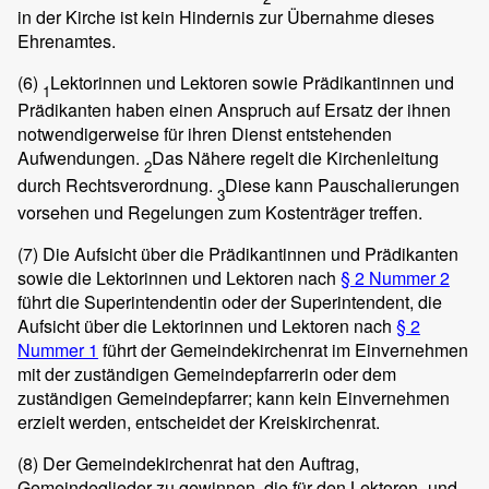
in der Kirche ist kein Hindernis zur Übernahme dieses
Ehrenamtes.
(6)
Lektorinnen und Lektoren sowie Prädikantinnen und
1
Prädikanten haben einen Anspruch auf Ersatz der ihnen
notwendigerweise für ihren Dienst entstehenden
Aufwendungen.
Das Nähere regelt die Kirchenleitung
2
durch Rechtsverordnung.
Diese kann Pauschalierungen
3
vorsehen und Regelungen zum Kostenträger treffen.
(7)
Die Aufsicht über die Prädikantinnen und Prädikanten
sowie die Lektorinnen und Lektoren nach
§ 2 Nummer 2
führt die Superintendentin oder der Superintendent, die
Aufsicht über die Lektorinnen und Lektoren nach
§ 2
Nummer 1
führt der Gemeindekirchenrat im Einvernehmen
mit der zuständigen Gemeindepfarrerin oder dem
zuständigen Gemeindepfarrer; kann kein Einvernehmen
erzielt werden, entscheidet der Kreiskirchenrat.
(8)
Der Gemeindekirchenrat hat den Auftrag,
Gemeindeglieder zu gewinnen, die für den Lektoren- und