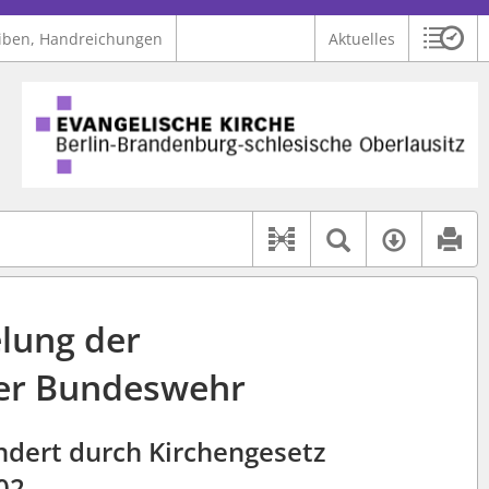
iben, Handreichungen
Aktuelles
Sitzu
Logo Ev. Kirche Berlin-Brandenburg-schlesische Oberlausitz
 findet auch: "Pfarrerinitiative" oder "Pfarrerausschuss".
serer Hilfe.
Textsuche 
Verfüg
Dokument-Beziehu
elung der
der Bundeswehr
ndert durch Kirchengesetz
02