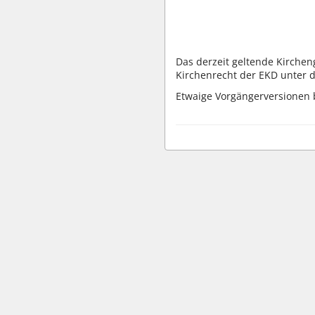
Das derzeit geltende Kirche
Kirchenrecht der EKD unter 
Etwaige Vorgängerversionen 
wbv Kommunikation: Kirchenverwaltung LAW|PUBLISHER