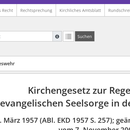
s Recht
Rechtsprechung
Kirchliches Amtsblatt
Rundschre
Suche mit Platzhalter "*", Bsp. Pfarrer*,
Suchen
Weitere Suchoperatoren finden Sie in un
deswehr
Kirchengesetz zur Reg
evangelischen Seelsorge in 
. März 1957
(ABl. EKD 1957 S. 257)
; geä
vom 7. November 20