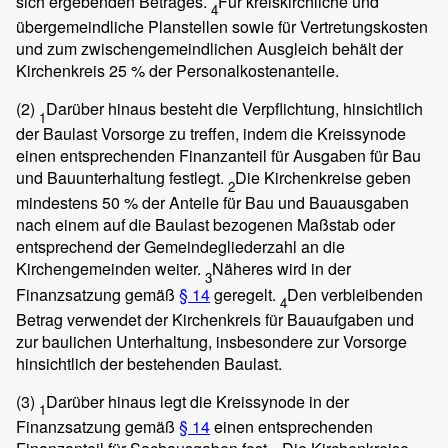
sich ergebenden Betrages.
Für kreiskirchliche und
4
übergemeindliche Planstellen sowie für Vertretungskosten
und zum zwischengemeindlichen Ausgleich behält der
Kirchenkreis 25 % der Personalkostenanteile.
(2)
Darüber hinaus besteht die Verpflichtung, hinsichtlich
1
der Baulast Vorsorge zu treffen, indem die Kreissynode
einen entsprechenden Finanzanteil für Ausgaben für Bau
und Bauunterhaltung festlegt.
Die Kirchenkreise geben
2
mindestens 50 % der Anteile für Bau und Bauausgaben
nach einem auf die Baulast bezogenen Maßstab oder
entsprechend der Gemeindegliederzahl an die
Kirchengemeinden weiter.
Näheres wird in der
3
Finanzsatzung gemäß
§ 14
geregelt.
Den verbleibenden
4
Betrag verwendet der Kirchenkreis für Bauaufgaben und
zur baulichen Unterhaltung, insbesondere zur Vorsorge
hinsichtlich der bestehenden Baulast.
(3)
Darüber hinaus legt die Kreissynode in der
1
Finanzsatzung gemäß
§ 14
einen entsprechenden