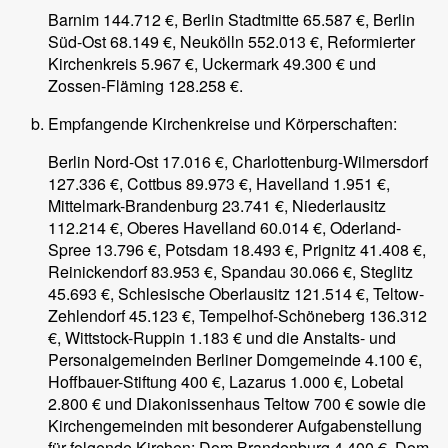
Barnim 144.712 €, Berlin Stadtmitte 65.587 €, Berlin
Süd-Ost 68.149 €, Neukölln 552.013 €, Reformierter
Kirchenkreis 5.967 €, Uckermark 49.300 € und
Zossen-Fläming 128.258 €.
Empfangende Kirchenkreise und Körperschaften:
Berlin Nord-Ost 17.016 €, Charlottenburg-Wilmersdorf
127.336 €, Cottbus 89.973 €, Havelland 1.951 €,
Mittelmark-Brandenburg 23.741 €, Niederlausitz
112.214 €, Oberes Havelland 60.014 €, Oderland-
Spree 13.796 €, Potsdam 18.493 €, Prignitz 41.408 €,
Reinickendorf 83.953 €, Spandau 30.066 €, Steglitz
45.693 €, Schlesische Oberlausitz 121.514 €, Teltow-
Zehlendorf 45.123 €, Tempelhof-Schöneberg 136.312
€, Wittstock-Ruppin 1.183 € und die Anstalts- und
Personalgemeinden Berliner Domgemeinde 4.100 €,
Hoffbauer-Stiftung 400 €, Lazarus 1.000 €, Lobetal
2.800 € und Diakonissenhaus Teltow 700 € sowie die
Kirchengemeinden mit besonderer Aufgabenstellung
für folgende Kirchen: Dom Brandenburg 4.400 €, Dom