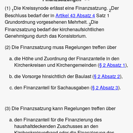
(1)
Die Kreissynode erlässt eine Finanzsatzung.
Der
1
2
Beschluss bedarf der in
Artikel 43 Absatz 4
Satz 1
Grundordnung vorgesehenen Mehrheit.
Die
3
Finanzsatzung bedarf der kirchenaufsichtlichen
Genehmigung durch das Konsistorium.
(2)
Die Finanzsatzung muss Regelungen treffen über
die Höhe und Zuordnung der Finanzanteile in den
Kirchenkreisen und Kirchengemeinden (
§ 2 Absat
z 1
),
die Vorsorge hinsichtlich der Baulast (
§ 2 Absatz 2
),
den Finanzanteil für Sachausgaben (
§ 2 Absatz 3
).
(3)
Die Finanzsatzung kann Regelungen treffen über
den Finanzanteil für die Finanzierung des
haushaltdeckenden Zuschusses an den
Kirchenkreisverband oder die Finanzierung des