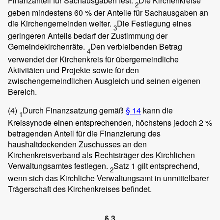
Finanzanteil für Sachausgaben fest.
Die Kirchenkreise
2
geben mindestens 60 % der Anteile für Sachausgaben an
die Kirchengemeinden weiter.
Die Festlegung eines
3
geringeren Anteils bedarf der Zustimmung der
Gemeindekirchenräte.
Den verbleibenden Betrag
4
verwendet der Kirchenkreis für übergemeindliche
Aktivitäten und Projekte sowie für den
zwischengemeindlichen Ausgleich und seinen eigenen
Bereich.
(4)
Durch Finanzsatzung gemäß
§ 14
kann die
1
Kreissynode einen entsprechenden, höchstens jedoch 2 %
betragenden Anteil für die Finanzierung des
haushaltdeckenden Zuschusses an den
Kirchenkreisverband als Rechtsträger des Kirchlichen
Verwaltungsamtes festlegen.
Satz 1 gilt entsprechend,
2
wenn sich das Kirchliche Verwaltungsamt in unmittelbarer
Trägerschaft des Kirchenkreises befindet.
§ 3