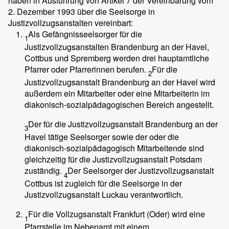
haben in Ausführung von Artikel 7 der Vereinbarung vom
2. Dezember 1993 über die Seelsorge in
Justizvollzugsanstalten vereinbart:
Als Gefängnisseelsorger für die
1
Justizvollzugsanstalten Brandenburg an der Havel,
Cottbus und Spremberg werden drei hauptamtliche
Pfarrer oder Pfarrerinnen berufen.
Für die
2
Justizvollzugsanstalt Brandenburg an der Havel wird
außerdem ein Mitarbeiter oder eine Mitarbeiterin im
diakonisch-sozialpädagogischen Bereich angestellt.
Der für die Justizvollzugsanstalt Brandenburg an der
3
Havel tätige Seelsorger sowie der oder die
diakonisch-sozialpädagogisch Mitarbeitende sind
gleichzeitig für die Justizvollzugsanstalt Potsdam
zuständig.
Der Seelsorger der Justizvollzugsanstalt
4
Cottbus ist zugleich für die Seelsorge in der
Justizvollzugsanstalt Luckau verantwortlich.
Für die Vollzugsanstalt Frankfurt (Oder) wird eine
1
Pfarrstelle im Nebenamt mit einem