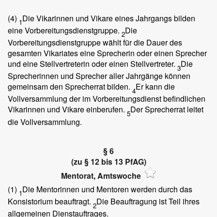
(4)
Die Vikarinnen und Vikare eines Jahrgangs bilden
1
eine Vorbereitungsdienstgruppe.
Die
2
Vorbereitungsdienstgruppe wählt für die Dauer des
gesamten Vikariates eine Sprecherin oder einen Sprecher
und eine Stellvertreterin oder einen Stellvertreter.
Die
3
Sprecherinnen und Sprecher aller Jahrgänge können
gemeinsam den Sprecherrat bilden.
Er kann die
4
Vollversammlung der im Vorbereitungsdienst befindlichen
Vikarinnen und Vikare einberufen.
Der Sprecherrat leitet
5
die Vollversammlung.
§ 6
(zu § 12 bis 13 PfAG)
Mentorat, Amtswoche
(1)
Die Mentorinnen und Mentoren werden durch das
1
Konsistorium beauftragt.
Die Beauftragung ist Teil ihres
2
allgemeinen Dienstauftrages.