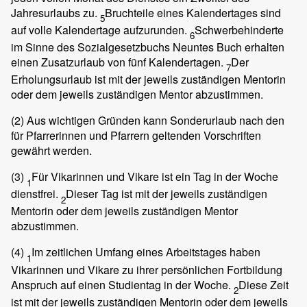
Jahresurlaubs zu.
Bruchteile eines Kalendertages sind
5
auf volle Kalendertage aufzurunden.
Schwerbehinderte
6
im Sinne des Sozialgesetzbuchs Neuntes Buch erhalten
einen Zusatzurlaub von fünf Kalendertagen.
Der
7
Erholungsurlaub ist mit der jeweils zuständigen Mentorin
oder dem jeweils zuständigen Mentor abzustimmen.
(2)
Aus wichtigen Gründen kann Sonderurlaub nach den
für Pfarrerinnen und Pfarrern geltenden Vorschriften
gewährt werden.
(3)
Für Vikarinnen und Vikare ist ein Tag in der Woche
1
dienstfrei.
Dieser Tag ist mit der jeweils zuständigen
2
Mentorin oder dem jeweils zuständigen Mentor
abzustimmen.
(4)
Im zeitlichen Umfang eines Arbeitstages haben
1
Vikarinnen und Vikare zu ihrer persönlichen Fortbildung
Anspruch auf einen Studientag in der Woche.
Diese Zeit
2
ist mit der jeweils zuständigen Mentorin oder dem jeweils