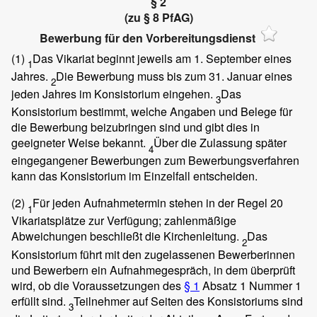
§ 2
(zu § 8 PfAG)
Bewerbung für den Vorbereitungsdienst
(1)
Das Vikariat beginnt jeweils am 1. September eines
1
Jahres.
Die Bewerbung muss bis zum 31. Januar eines
2
jeden Jahres im Konsistorium eingehen.
Das
3
Konsistorium bestimmt, welche Angaben und Belege für
die Bewerbung beizubringen sind und gibt dies in
geeigneter Weise bekannt.
Über die Zulassung später
4
eingegangener Bewerbungen zum Bewerbungsverfahren
kann das Konsistorium im Einzelfall entscheiden.
(2)
Für jeden Aufnahmetermin stehen in der Regel 20
1
Vikariatsplätze zur Verfügung; zahlenmäßige
Abweichungen beschließt die Kirchenleitung.
Das
2
Konsistorium führt mit den zugelassenen Bewerberinnen
und Bewerbern ein Aufnahmegespräch, in dem überprüft
wird, ob die Voraussetzungen des
§ 1
Absatz 1 Nummer 1
erfüllt sind.
Teilnehmer auf Seiten des Konsistoriums sind
3