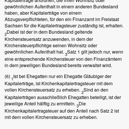
Kapitalerträge anordnen, die ihren Wohnsitz oder
gewöhnlichen Aufenthalt in einem anderen Bundesland
haben, aber Kapitalerträge von einem
Abzugsverpflichteten, für den ein Finanzamt im Freistaat
Sachsen für die Kapitalertragsteuer zuständig ist, erhalten.
Dabei ist der in dem Bundesland geltende
2
Kirchensteuersatz anzuwenden, in dem der
Kirchensteuerpflichtige seinen Wohnsitz oder
gewöhnlichen Aufenthalt hat.
Satz 1 gilt jedoch nur, wenn
3
eine entsprechende Kirchensteuer von den Finanzämtern
in dem jeweiligen Bundesland bereits verwaltet wird.
(6)
Ist bei Ehegatten nur ein Ehegatte Gläubiger der
1
Kapitalerträge, ist Kirchenkapitalertragsteuer mit dem
vollen Kirchensteuersatz zu erheben.
Sind an den
2
Kapitalerträgen ausschließlich Ehegatten beteiligt, ist der
jeweilige Anteil hälftig zu ermitteln.
Die
3
Kirchenkapitalertragsteuer auf den Anteil nach Satz 2 ist
mit dem vollen Kirchensteuersatz zu erheben.