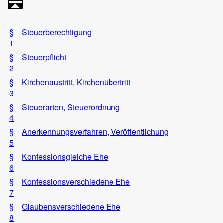
§
Steuerberechtigung
1
§
Steuerpflicht
2
§
Kirchenaustritt, Kirchenübertritt
3
§
Steuerarten, Steuerordnung
4
§
Anerkennungsverfahren, Veröffentlichung
5
§
Konfessionsgleiche Ehe
6
§
Konfessionsverschiedene Ehe
7
§
Glaubensverschiedene Ehe
8