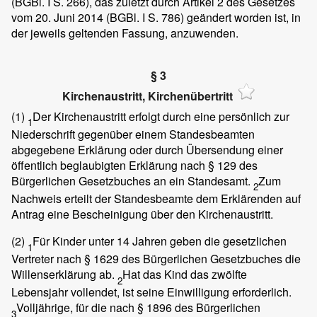
(BGBl. I S. 266), das zuletzt durch Artikel 2 des Gesetzes
vom 20. Juni 2014 (BGBl. I S. 786) geändert worden ist, in
der jeweils geltenden Fassung, anzuwenden.
§ 3
Kirchenaustritt, Kirchenübertritt
(1)
Der Kirchenaustritt erfolgt durch eine persönlich zur
1
Niederschrift gegenüber einem Standesbeamten
abgegebene Erklärung oder durch Übersendung einer
öffentlich beglaubigten Erklärung nach § 129 des
Bürgerlichen Gesetzbuches an ein Standesamt.
Zum
2
Nachweis erteilt der Standesbeamte dem Erklärenden auf
Antrag eine Bescheinigung über den Kirchenaustritt.
(2)
Für Kinder unter 14 Jahren geben die gesetzlichen
1
Vertreter nach § 1629 des Bürgerlichen Gesetzbuches die
Willenserklärung ab.
Hat das Kind das zwölfte
2
Lebensjahr vollendet, ist seine Einwilligung erforderlich.
Volljährige, für die nach § 1896 des Bürgerlichen
3