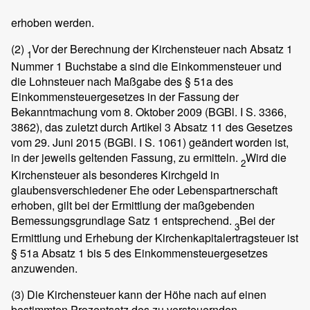
erhoben werden.
(2)
Vor der Berechnung der Kirchensteuer nach Absatz 1
1
Nummer 1 Buchstabe a sind die Einkommensteuer und
die Lohnsteuer nach Maßgabe des § 51a des
Einkommensteuergesetzes in der Fassung der
Bekanntmachung vom 8. Oktober 2009 (BGBl. I S. 3366,
3862), das zuletzt durch Artikel 3 Absatz 11 des Gesetzes
vom 29. Juni 2015 (BGBl. I S. 1061) geändert worden ist,
in der jeweils geltenden Fassung, zu ermitteln.
Wird die
2
Kirchensteuer als besonderes Kirchgeld in
glaubensverschiedener Ehe oder Lebenspartnerschaft
erhoben, gilt bei der Ermittlung der maßgebenden
Bemessungsgrundlage Satz 1 entsprechend.
Bei der
3
Ermittlung und Erhebung der Kirchenkapitalertragsteuer ist
§ 51a Absatz 1 bis 5 des Einkommensteuergesetzes
anzuwenden.
(3)
Die Kirchensteuer kann der Höhe nach auf einen
bestimmten Prozentsatz des zu versteuernden