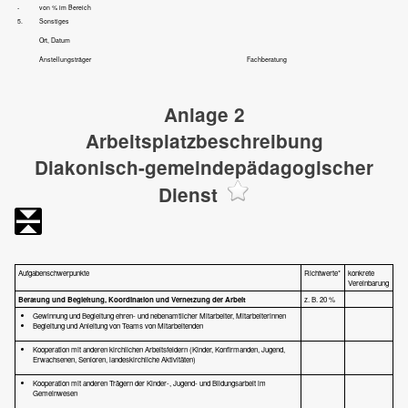
-
von
% im Bereich
5.
Sonstiges
Ort, Datum
Anstellungsträger
Fachberatung
Anlage 2
Arbeitsplatzbeschreibung
Diakonisch-gemeindepädagogischer
Dienst
Aufgabenschwerpunkte
Richtwerte*
konkrete
Vereinbarung
Beratung und Begleitung, Koordination und Vernetzung der Arbeit
z. B. 20 %
Gewinnung und Begleitung ehren- und nebenamtlicher Mitarbeiter, Mitarbeiterinnen
Begleitung und Anleitung von Teams von Mitarbeitenden
Kooperation mit anderen kirchlichen Arbeitsfeldern (Kinder, Konfirmanden, Jugend,
Erwachsenen, Senioren, landeskirchliche Aktivitäten)
Kooperation mit anderen Trägern der Kinder-, Jugend- und Bildungsarbeit im
Gemeinwesen