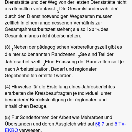
Dienststätte und der Weg von der letzten Dienststätte nicht
als dienstlich veranlasst.
Die Gesamtstundenzahl der
3
durch den Dienst notwendigen Wegezeiten müssen
zeitlich in einem angemessenen Verhältnis zur
Gesamtjahresarbeitszeit stehen; sie soll 20 % des
Gesamtumfangs nicht überschreiten.
(3)
Neben der pädagogischen Vorbereitungszeit gibt es
1
die hier so benannten Randzeiten.
Sie sind Teil der
2
Jahresarbeitszeit.
Eine Erfassung der Randzeiten soll je
3
nach Arbeitssituation, Bedarf und regionalen
Gegebenheiten ermittelt werden.
(4)
Hinweise für die Erstellung eines Jahresberichtes
erarbeiten die Kreisbeauftragten je individuell unter
besonderer Berücksichtigung der regionalen und
inhaltlichen Bezüge.
(5)
Für Sonderformen der Arbeit wie Mehrarbeit und
Überstunden und deren Ausgleich wird auf
§§ 7
und
8 TV-
EKBO
verwiesen.