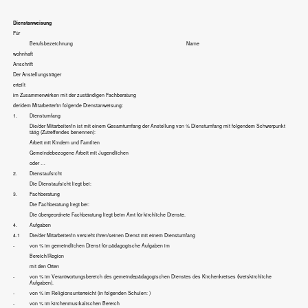
Dienstanweisung
Für
Berufsbezeichnung
Name
wohnhaft
Anschrift
Der Anstellungsträger
erteilt
im Zusammenwirken mit der zuständigen Fachberatung
der/dem Mitarbeiter/in folgende Dienstanweisung:
1.
Dienstumfang
Die/der Mitarbeiter/in ist mit einem Gesamtumfang der Anstellung von
% Dienstumfang mit folgendem Schwerpunkt
tätig (Zutreffendes benennen):
Arbeit mit Kindern und Familien
Gemeindebezogene Arbeit mit Jugendlichen
oder …
2.
Dienstaufsicht
Die Dienstaufsicht liegt bei:
3.
Fachberatung
Die Fachberatung liegt bei:
Die übergeordnete Fachberatung liegt beim Amt für kirchliche Dienste.
4.
Aufgaben
4.1
Die/der Mitarbeiter/in versieht ihren/seinen Dienst mit einem Dienstumfang
-
von
% im gemeindlichen Dienst für pädagogische Aufgaben im
Bereich/Region
mit den Orten
-
von
% im Verantwortungsbereich des gemeindepädagogischen Dienstes des Kirchenkreises (kreiskirchliche
Aufgaben).
-
von
% im Religionsunterreicht (in folgenden Schulen:
)
-
von
% im kirchenmusikalischen Bereich