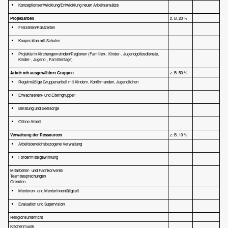
Konzeptionsentwicklung/Entwicklung neuer Arbeitsansätze
Projektarbeit
z. B. 20 %
Freizeiten/Rüstzeiten
Kooperation mit Schulen
Projekte in Kirchengemeinden/Regionen (Familien-, Kinder-, Jugendgottesdienste,
Kinder-, Jugend-, Familientage)
Arbeit mit ausgewählten Gruppen
z. B. 50 %
Regelmäßige Gruppenarbeit mit Kindern, Konfirmanden, Jugendlichen
Erwachsenen- und Elterngruppen
Beratung und Seelsorge
Offene Arbeit
Verwaltung der Ressourcen
z. B. 10 %
Arbeitsbereichsbezogene Verwaltung
Fördermittelgewinnung
Mitarbeiter- und Fachkonvente
Teambesprechungen
Gremien
Mentoren- und Mentorinnentätigkeit
Evaluation und Supervision
Religionsunterricht
Kirchenmusik