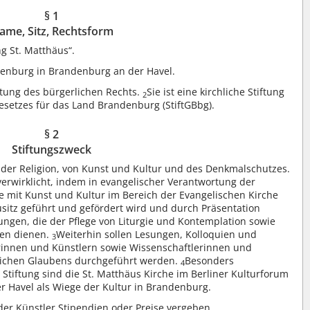
§ 1
ame, Sitz, Rechtsform
g St. Matthäus“.
denburg in Brandenburg an der Havel.
iftung des bürgerlichen Rechts.
Sie ist eine kirchliche Stiftung
2
gesetzes für das Land Brandenburg (StiftGBbg).
§ 2
Stiftungszweck
g der Religion, von Kunst und Kultur und des Denkmalschutzes.
erwirklicht, indem in evangelischer Verantwortung der
e mit Kunst und Kultur im Bereich der Evangelischen Kirche
sitz geführt und gefördert wird und durch Präsentation
ungen, die der Pflege von Liturgie und Kontemplation sowie
ren dienen.
Weiterhin sollen Lesungen, Kolloquien und
3
rinnen und Künstlern sowie Wissenschaftlerinnen und
tlichen Glaubens durchgeführt werden.
Besonders
4
tiftung sind die St. Matthäus Kirche im Berliner Kulturforum
 Havel als Wiege der Kultur in Brandenburg.
der Künstler Stipendien oder Preise vergeben.