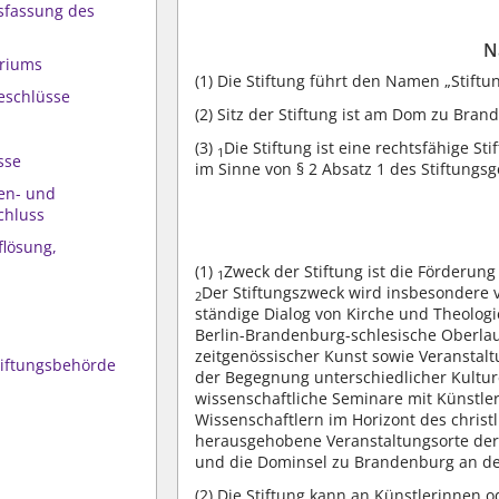
ssfassung des
N
oriums
(1)
Die Stiftung führt den Namen „Stiftun
eschlüsse
(2)
Sitz der Stiftung ist am Dom zu Bran
(3)
Die Stiftung ist eine rechtsfähige St
1
sse
im Sinne von § 2 Absatz 1 des Stiftungs
sen- und
chluss
flösung,
(1)
Zweck der Stiftung ist die Förderun
1
Der Stiftungszweck wird insbesondere v
2
ständige Dialog von Kirche und Theologi
Berlin-Brandenburg-schlesische Oberlau
zeitgenössischer Kunst sowie Veranstalt
Stiftungsbehörde
der Begegnung unterschiedlicher Kultu
wissenschaftliche Seminare mit Künstle
Wissenschaftlern im Horizont des chris
herausgehobene Veranstaltungsorte der S
und die Dominsel zu Brandenburg an der
(2)
Die Stiftung kann an Künstlerinnen o