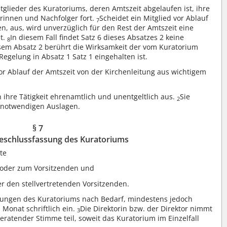
tglieder des Kuratoriums, deren Amtszeit abgelaufen ist, ihre
erinnen und Nachfolger fort.
Scheidet ein Mitglied vor Ablauf
7
n, aus, wird unverzüglich für den Rest der Amtszeit eine
lt.
In diesem Fall findet Satz 6 dieses Absatzes 2 keine
8
sem Absatz 2 berührt die Wirksamkeit der vom Kuratorium
Regelung in Absatz 1 Satz 1 eingehalten ist.
r Ablauf der Amtszeit von der Kirchenleitung aus wichtigem
 ihre Tätigkeit ehrenamtlich und unentgeltlich aus.
Sie
2
r notwendigen Auslagen.
§ 7
Beschlussfassung des Kuratoriums
te
r oder zum Vorsitzenden und
er den stellvertretenden Vorsitzenden.
itzungen des Kuratoriums nach Bedarf, mindestens jedoch
 Monat schriftlich ein.
Die Direktorin bzw. der Direktor nimmt
3
ratender Stimme teil, soweit das Kuratorium im Einzelfall