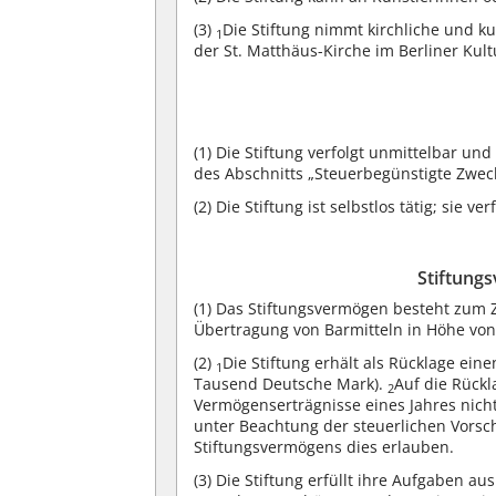
(3)
Die Stiftung nimmt kirchliche und k
1
der St. Matthäus-Kirche im Berliner Kul
(1)
Die Stiftung verfolgt unmittelbar un
des Abschnitts „Steuerbegünstigte Zwe
(2)
Die Stiftung ist selbstlos tätig; sie ve
Stiftungs
(1)
Das Stiftungsvermögen besteht zum 
Übertragung von Barmitteln in Höhe von
(2)
Die Stiftung erhält als Rücklage ei
1
Tausend Deutsche Mark).
Auf die Rück
2
Vermögenserträgnisse eines Jahres nich
unter Beachtung der steuerlichen Vorsch
Stiftungsvermögens dies erlauben.
(3)
Die Stiftung erfüllt ihre Aufgaben a