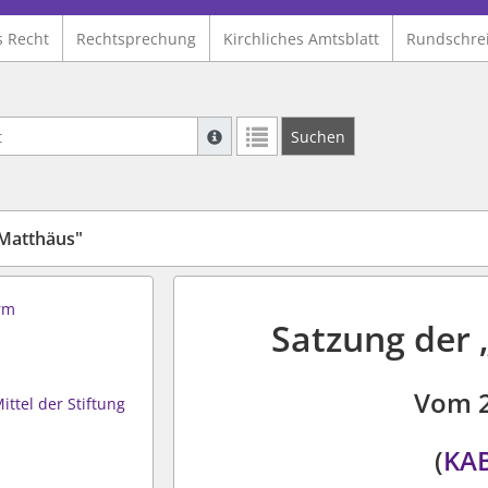
s Recht
Rechtsprechung
Kirchliches Amtsblatt
Rundschre
Suche mit Platzhalter "*", Bsp. Pfarrer*,
Suchen
Weitere Suchoperatoren finden Sie in un
 Matthäus"
orm
Satzung der 
Vom 
ittel der Stiftung
(
KAB