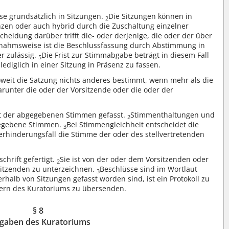
se grundsätzlich in Sitzungen.
Die Sitzungen können in
2
nzen oder auch hybrid durch die Zuschaltung einzelner
cheidung darüber trifft die- oder derjenige, die oder der über
nahmsweise ist die Beschlussfassung durch Abstimmung in
r zulässig.
Die Frist zur Stimmabgabe beträgt in diesem Fall
5
lediglich in einer Sitzung in Präsenz zu fassen.
oweit die Satzung nichts anderes bestimmt, wenn mehr als die
arunter die oder der Vorsitzende oder die oder der
t der abgegebenen Stimmen gefasst.
Stimmenthaltungen und
2
gegebene Stimmen.
Bei Stimmengleichheit entscheidet die
3
erhinderungsfall die Stimme der oder des stellvertretenden
chrift gefertigt.
Sie ist von der oder dem Vorsitzenden oder
2
sitzenden zu unterzeichnen.
Beschlüsse sind im Wortlaut
3
rhalb von Sitzungen gefasst worden sind, ist ein Protokoll zu
edern des Kuratoriums zu übersenden.
§ 8
gaben des Kuratoriums