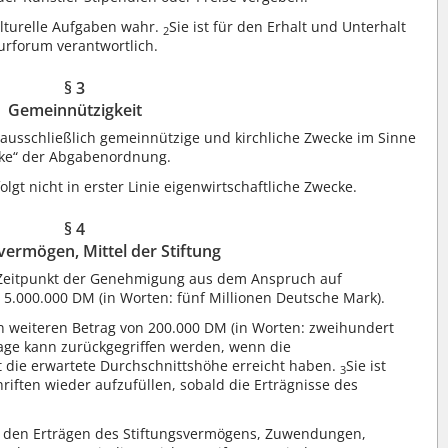
ulturelle Aufgaben wahr.
Sie ist für den Erhalt und Unterhalt
2
turforum verantwortlich.
§ 3
Gemeinnützigkeit
d ausschließlich gemeinnützige und kirchliche Zwecke im Sinne
cke“ der Abgabenordnung.
rfolgt nicht in erster Linie eigenwirtschaftliche Zwecke.
§ 4
vermögen, Mittel der Stiftung
Zeitpunkt der Genehmigung aus dem Anspruch auf
 5.000.000 DM (in Worten: fünf Millionen Deutsche Mark).
nen weiteren Betrag von 200.000 DM (in Worten: zweihundert
lage kann zurückgegriffen werden, wenn die
t die erwartete Durchschnittshöhe erreicht haben.
Sie ist
3
riften wieder aufzufüllen, sobald die Erträgnisse des
us den Erträgen des Stiftungsvermögens, Zuwendungen,