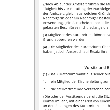
Nach Ablauf der Amtszeit führen die Mi
6
Tätigkeit bis zur Berufung der Nachfolg
der Amtszeit, gleich aus welchen Gründe
Nachfolgerin oder ein Nachfolger bestel
Anwendung.
Ein Ausscheiden nach die
9
gefassten Beschlüsse nicht, solange die 
(3)
Mitglieder des Kuratoriums können vo
Grund abberufen werden.
(4)
Die Mitglieder des Kuratoriums üben
1
haben jedoch Anspruch auf Ersatz ihre
Vorsitz und 
(1)
Das Kuratorium wählt aus seiner Mit
1
ein Mitglied der Kirchenleitung zu
die stellvertretende Vorsitzende od
Die oder der Vorsitzende beruft die S
2
einmal im Jahr, mit einer Frist von einem
an den Sitzungen des Kuratoriums mit be