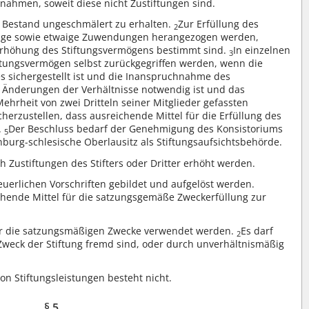
ahmen, soweit diese nicht Zustiftungen sind.
m Bestand ungeschmälert zu erhalten.
Zur Erfüllung des
2
räge sowie etwaige Zuwendungen herangezogen werden,
r Erhöhung des Stiftungsvermögens bestimmt sind.
In einzelnen
3
iftungsvermögen selbst zurückgegriffen werden, wenn die
sichergestellt ist und die Inanspruchnahme des
 Änderungen der Verhältnisse notwendig ist und das
ehrheit von zwei Dritteln seiner Mitglieder gefassten
icherzustellen, dass ausreichende Mittel für die Erfüllung des
.
Der Beschluss bedarf der Genehmigung des Konsistoriums
5
burg-schlesische Oberlausitz als Stiftungsaufsichtsbehörde.
 Zustiftungen des Stifters oder Dritter erhöht werden.
uerlichen Vorschriften gebildet und aufgelöst werden.
eichende Mittel für die satzungsgemäße Zweckerfüllung zur
 für die satzungsmäßigen Zwecke verwendet werden.
Es darf
2
weck der Stiftung fremd sind, oder durch unverhältnismäßig
 Stiftungsleistungen besteht nicht.
§ 5