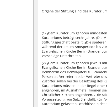
Organe der Stiftung sind das Kuratorium
(1)
Dem Kuratorium gehören mindestens
1
Kuratoriums beträgt sechs Jahre.
Die M
3
Stiftungsgeschäft bestellt.
Die späteren
4
während der ersten Amtsperiode bis zum
Evangelischen Kirche Berlin-Brandenbur
Vorschläge unterbreiten.
(2)
Dem Kuratorium gehören jeweils min
1
Evangelischen Kirche Berlin-Brandenbur
Domherrin des Domkapitels zu Branden
Person als Vertreterin oder Vertreter d
Zustifter sollen bei der Besetzung des 
Kuratoriums müssen in der Regel einer 
angehören, im Ausnahmefall können sie 
Christlicher Kirchen angehören.
Die Mit
4
Voraussetzung von Satz 3 entfällt.
Ein V
5
Kuratorium gefassten Beschlüsse nicht, 