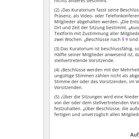
nichts anderes bestimmt.
(2)
Das Kuratorium fasst seine Beschlüs
1
Präsenz, als Video- oder Telefonkonfere
Mitglieder abgehalten werden.
Die Ents
3
Ort und Zeit der Sitzung bestimmt.
Aus
4
Textform mit Zustimmung aller Mitgliede
zwei Wochen.
Beschlüsse nach
§ 9
sind 
6
(3)
Das Kuratorium ist beschlussfähig, s
Hälfte seiner Mitglieder anwesend ist, d
stellvertretende Vorsitzende.
(4)
Beschlüsse werden mit der Mehrhei
1
ungültige Stimmen zählen nicht als ab
Stimme der oder des Vorsitzenden, im V
Vorsitzenden.
(5)
Über die Sitzungen wird eine Nieders
1
von der oder dem stellvertretenden Vor
festzuhalten.
Über Beschlüsse, die auße
4
fertigen und unverzüglich allen Mitgli
Auf