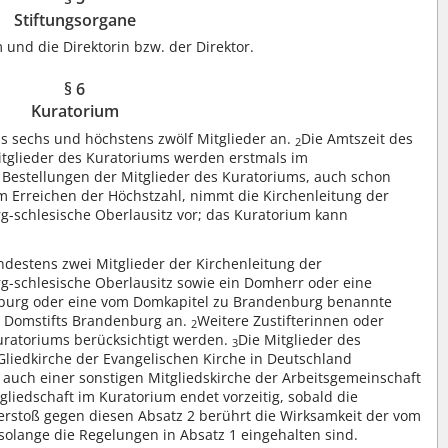
Stiftungsorgane
 und die Direktorin bzw. der Direktor.
§ 6
Kuratorium
 sechs und höchstens zwölf Mitglieder an.
Die Amtszeit des
2
itglieder des Kuratoriums werden erstmals im
 Bestellungen der Mitglieder des Kuratoriums, auch schon
 Erreichen der Höchstzahl, nimmt die Kirchenleitung der
g-schlesische Oberlausitz vor; das Kuratorium kann
destens zwei Mitglieder der Kirchenleitung der
g-schlesische Oberlausitz sowie ein Domherr oder eine
burg oder eine vom Domkapitel zu Brandenburg benannte
es Domstifts Brandenburg an.
Weitere Zustifterinnen oder
2
Kuratoriums berücksichtigt werden.
Die Mitglieder des
3
Gliedkirche der Evangelischen Kirche in Deutschland
auch einer sonstigen Mitgliedskirche der Arbeitsgemeinschaft
gliedschaft im Kuratorium endet vorzeitig, sobald die
erstoß gegen diesen Absatz 2 berührt die Wirksamkeit der vom
solange die Regelungen in Absatz 1 eingehalten sind.