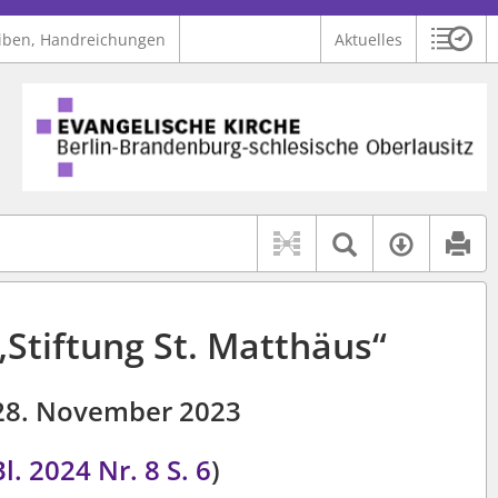
iben, Handreichungen
Aktuelles
Sitzu
Logo Ev. Kirche Berlin-Brandenburg-schlesische Oberlausitz
 findet auch: "Pfarrerinitiative" oder "Pfarrerausschuss".
serer Hilfe.
Textsuche 
Verfüg
„Stiftung St. Matthäus“
28. November 2023
l. 2024 Nr. 8
S. 6
)