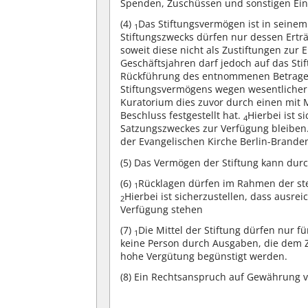
Spenden, Zuschüssen und sonstigen Einn
(4)
Das Stiftungsvermögen ist in seine
1
Stiftungszwecks dürfen nur dessen Ert
soweit diese nicht als Zustiftungen zu
Geschäftsjahren darf jedoch auf das St
Rückführung des entnommenen Betrages 
Stiftungsvermögens wegen wesentlicher
Kuratorium dies zuvor durch einen mit M
Beschluss festgestellt hat.
Hierbei ist s
4
Satzungszweckes zur Verfügung bleiben
der Evangelischen Kirche Berlin-Branden
(5)
Das Vermögen der Stiftung kann durch
(6)
Rücklagen dürfen im Rahmen der ste
1
Hierbei ist sicherzustellen, dass ausr
2
Verfügung stehen
(7)
Die Mittel der Stiftung dürfen nur
1
keine Person durch Ausgaben, die dem Z
hohe Vergütung begünstigt werden.
(8)
Ein Rechtsanspruch auf Gewährung von