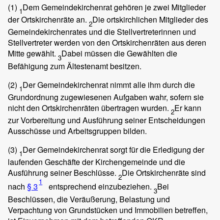
(1)
Dem Gemeindekirchenrat gehören je zwei Mitglieder
1
der Ortskirchenräte an.
Die ortskirchlichen Mitglieder des
2
Gemeindekirchenrates und die Stellvertreterinnen und
Stellvertreter werden von den Ortskirchenräten aus deren
Mitte gewählt.
Dabei müssen die Gewählten die
3
Befähigung zum Ältestenamt besitzen.
(2)
Der Gemeindekirchenrat nimmt alle ihm durch die
1
Grundordnung zugewiesenen Aufgaben wahr, sofern sie
nicht den Ortskirchenräten übertragen wurden.
Er kann
2
zur Vorbereitung und Ausführung seiner Entscheidungen
Ausschüsse und Arbeitsgruppen bilden.
(3)
Der Gemeindekirchenrat sorgt für die Erledigung der
1
laufenden Geschäfte der Kirchengemeinde und die
Ausführung seiner Beschlüsse.
Die Ortskirchenräte sind
2
1
nach
§ 3
entsprechend einzubeziehen.
Bei
3
Beschlüssen, die Veräußerung, Belastung und
Verpachtung von Grundstücken und Immobilien betreffen,