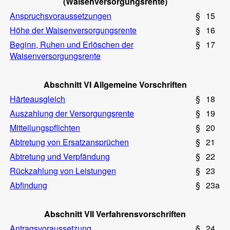
(Waisenversorgungsrente)
Anspruchsvoraussetzungen
§
15
Höhe der Waisenversorgungsrente
§
16
Beginn, Ruhen und Erlöschen der
§
17
Waisenversorgungsrente
Abschnitt VI Allgemeine Vorschriften
Härteausgleich
§
18
Auszahlung der Versorgungsrente
§
19
Mitteilungspflichten
§
20
Abtretung von Ersatzansprüchen
§
21
Abtretung und Verpfändung
§
22
Rückzahlung von Leistungen
§
23
Abfindung
§
23a
Abschnitt VII Verfahrensvorschriften
Antragsvoraussetzung
§
24