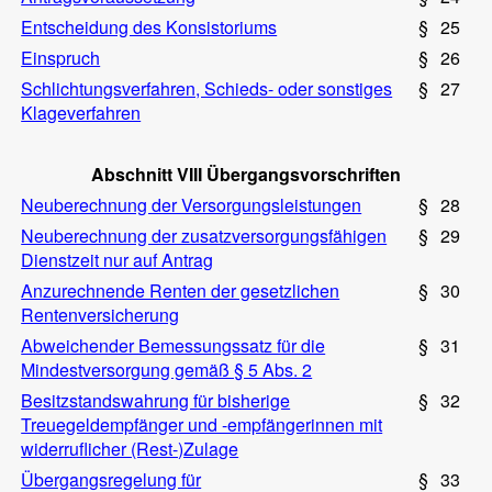
Entscheidung des Konsistoriums
§
25
Einspruch
§
26
Schlichtungsverfahren, Schieds- oder sonstiges
§
27
Klageverfahren
Abschnitt VIII Übergangsvorschriften
Neuberechnung der Versorgungsleistungen
§
28
Neuberechnung der zusatzversorgungsfähigen
§
29
Dienstzeit nur auf Antrag
Anzurechnende Renten der gesetzlichen
§
30
Rentenversicherung
Abweichender Bemessungssatz für die
§
31
Mindestversorgung gemäß § 5 Abs. 2
Besitzstandswahrung für bisherige
§
32
Treuegeldempfänger und -empfängerinnen mit
widerruflicher (Rest-)Zulage
Übergangsregelung für
§
33