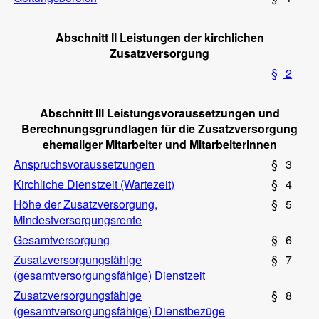
Abschnitt II Leistungen der kirchlichen
Zusatzversorgung
§
2
Abschnitt III Leistungsvoraussetzungen und
Berechnungsgrundlagen für die Zusatzversorgung
ehemaliger Mitarbeiter und Mitarbeiterinnen
Anspruchsvoraussetzungen
§
3
Kirchliche Dienstzeit (Wartezeit)
§
4
Höhe der Zusatzversorgung,
§
5
Mindestversorgungsrente
Gesamtversorgung
§
6
Zusatzversorgungsfähige
§
7
(gesamtversorgungsfähige) Dienstzeit
Zusatzversorgungsfähige
§
8
(gesamtversorgungsfähige) Dienstbezüge