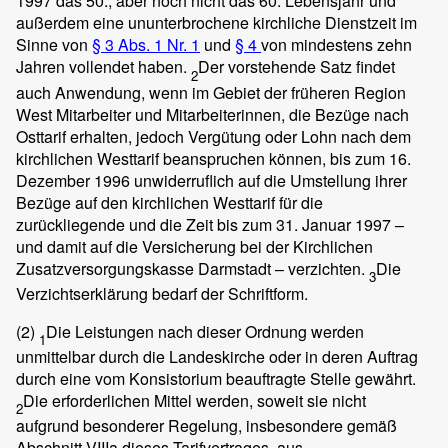
1997 das 50., aber noch nicht das 60. Lebensjahr und
außerdem eine ununterbrochene kirchliche Dienstzeit im
Sinne von
§ 3 Abs. 1 Nr. 1
und
§ 4
von mindestens zehn
Jahren vollendet haben.
Der vorstehende Satz findet
2
auch Anwendung, wenn im Gebiet der früheren Region
West Mitarbeiter und Mitarbeiterinnen, die Bezüge nach
Osttarif erhalten, jedoch Vergütung oder Lohn nach dem
kirchlichen Westtarif beanspruchen können, bis zum 16.
Dezember 1996 unwiderruflich auf die Umstellung ihrer
Bezüge auf den kirchlichen Westtarif für die
zurückliegende und die Zeit bis zum 31. Januar 1997 –
und damit auf die Versicherung bei der Kirchlichen
Zusatzversorgungskasse Darmstadt – verzichten.
Die
3
Verzichtserklärung bedarf der Schriftform.
(2)
Die Leistungen nach dieser Ordnung werden
1
unmittelbar durch die Landeskirche oder in deren Auftrag
durch eine vom Konsistorium beauftragte Stelle gewährt.
Die erforderlichen Mittel werden, soweit sie nicht
2
aufgrund besonderer Regelung, insbesondere gemäß
Abschnitt VIIIa dieses Tarifvertrages, aus