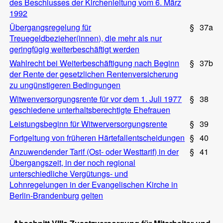
des Beschlusses der Kirchenleitung vom 6. März
1992
Übergangsregelung für
§
37a
Treuegeldbezieher(innen), die mehr als nur
geringfügig weiterbeschäftigt werden
Wahlrecht bei Weiterbeschäftigung nach Beginn
§
37b
der Rente der gesetzlichen Rentenversicherung
zu ungünstigeren Bedingungen
Witwenversorgungsrente für vor dem 1. Juli 1977
§
38
geschiedene unterhaltsberechtigte Ehefrauen
Leistungsbeginn für Witwerversorgungsrente
§
39
Fortgeltung von früheren Härtefallentscheidungen
§
40
Anzuwendender Tarif (Ost- oder Westtarif) in der
§
41
Übergangszeit, in der noch regional
unterschiedliche Vergütungs- und
Lohnregelungen in der Evangelischen Kirche in
Berlin-Brandenburg gelten