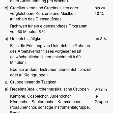
einer Amtshandlung pro Woche)
b)
Orgelkonzerte und Orgelmusiken oder
bis zu
vergleichbare Konzerte und Musiken
10 %
innerhalb des Dienstauftrags
Richtwert für ein eigenständiges Programm
von 60 Minuten 5 %
c)
Unterrichtstätigkeit
ab 3 %
Falls die Erteilung von Unterricht im Rahmen
des Arbeitsverhältnisses vorgesehen ist
(je wöchentliche Unterrichtseinheit à 60
Minuten)
Ebenso anderer Instrumentalunterricht einzeln
oder in Kleingruppen
2.
Gruppenleitende Tätigkeit
a)
Regelmäßige kirchenmusikalische Gruppen
8-12 %
Kantorei, Gospelchor, Jugendchor,
je
Kinderchor, Seniorenchor, Kammerchor,
Gruppe
Posaunenchor, sonstige Instrumentalgruppe,
Band