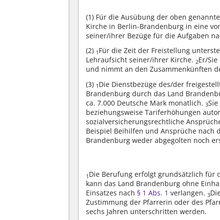
(1)
Für die Ausübung der oben genannten 
Kirche in Berlin-Brandenburg in eine vo
seiner/ihrer Bezüge für die Aufgaben nac
(2)
Für die Zeit der Freistellung unterst
1
Lehraufsicht seiner/ihrer Kirche.
Er/Sie
2
und nimmt an den Zusammenkünften des 
(3)
Die Dienstbezüge des/der freigestell
1
Brandenburg durch das Land Brandenbu
ca. 7.000 Deutsche Mark monatlich.
Sie
3
beziehungsweise Tariferhöhungen auto
sozialversicherungsrechtliche Ansprüche
Beispiel Beihilfen und Ansprüche nach
Brandenburg weder abgegolten noch ers
Die Berufung erfolgt grundsätzlich für
1
kann das Land Brandenburg ohne Einhal
Einsatzes nach
§ 1 Abs. 1
verlangen.
Di
3
Zustimmung der Pfarrerin oder des Pfar
sechs Jahren unterschritten werden.