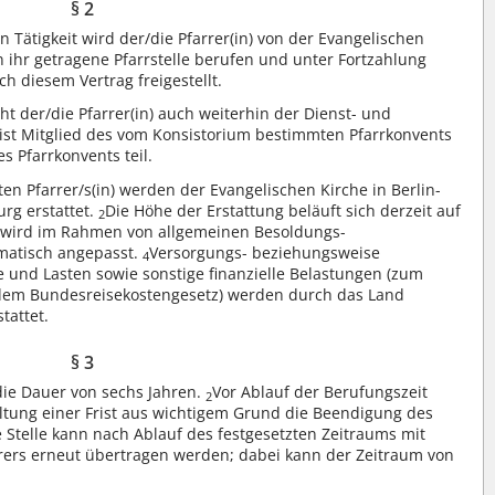
§ 2
Tätigkeit wird der/die Pfarrer(in) von der Evangelischen
n ihr getragene Pfarrstelle berufen und unter Fortzahlung
h diesem Vertrag freigestellt.
eht der/die Pfarrer(in) auch weiterhin der Dienst- und
 ist Mitglied des vom Konsistorium bestimmten Pfarrkonvents
Pfarrkonvents teil.
ten Pfarrer/s(in) werden der Evangelischen Kirche in Berlin-
rg erstattet.
Die Höhe der Erstattung beläuft sich derzeit auf
2
 wird im Rahmen von allgemeinen Besoldungs-
matisch angepasst.
Versorgungs- beziehungsweise
4
 und Lasten sowie sonstige finanzielle Belastungen (zum
 dem Bundesreisekostengesetz) werden durch das Land
tattet.
§ 3
 die Dauer von sechs Jahren.
Vor Ablauf der Berufungszeit
2
tung einer Frist aus wichtigem Grund die Beendigung des
e Stelle kann nach Ablauf des festgesetzten Zeitraums mit
rers erneut übertragen werden; dabei kann der Zeitraum von