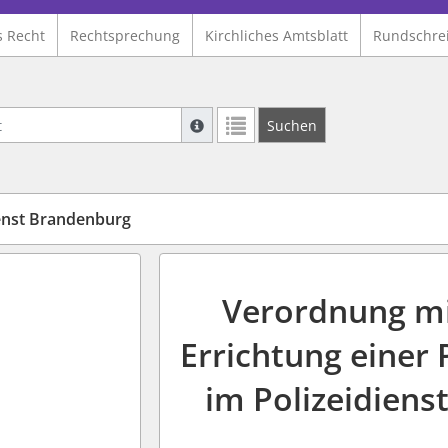
s Recht
Rechtsprechung
Kirchliches Amtsblatt
Rundschre
Suche mit Platzhalter "*", Bsp. Pfarrer*,
Suchen
Weitere Suchoperatoren finden Sie in un
ienst Brandenburg
Verordnung mi
Errichtung einer 
im Polizeidien