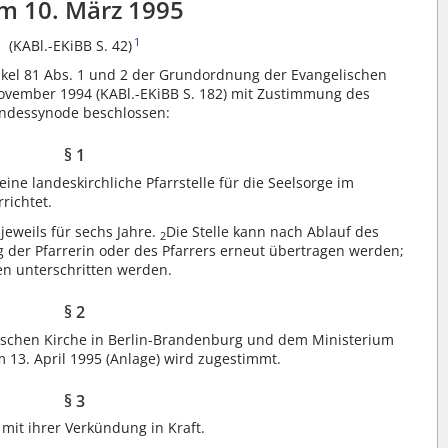
m 10. März 1995
1
(KABl.-EKiBB S. 42)
tikel 81 Abs. 1 und 2 der Grundordnung der Evangelischen
ovember 1994 (KABl.-EKiBB S. 182) mit Zustimmung des
ndessynode beschlossen:
§ 1
ine landeskirchliche Pfarrstelle für die Seelsorge im
richtet.
 jeweils für sechs Jahre.
Die Stelle kann nach Ablauf des
2
 der Pfarrerin oder des Pfarrers erneut übertragen werden;
en unterschritten werden.
§ 2
ischen Kirche in Berlin-Brandenburg und dem Ministerium
13. April 1995 (Anlage) wird zugestimmt.
§ 3
 mit ihrer Verkündung in Kraft.