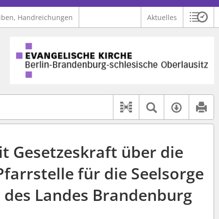
iben, Handreichungen
Aktuelles
Sitzu
Logo Ev. Kirche Berlin-Brandenburg-schlesische Oberlausitz
 findet auch: "Pfarrerinitiative" oder "Pfarrerausschuss".
serer Hilfe.
Textsuche 
Verfüg
Dokument-Beziehu
t Gesetzeskraft über die
Pfarrstelle für die Seelsorge
st des Landes Brandenburg