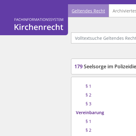
Geltendes Recht
Archivierte
Logo Fachinformationssystem Kirchenrecht
Volltextsuche Geltendes Recht
179
Seelsorge im Polizeid
§ 1
§ 2
§ 3
Vereinbarung
§ 1
§ 2