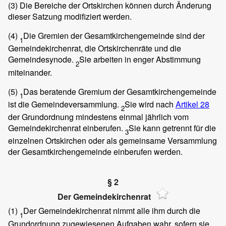
(3)
Die Bereiche der Ortskirchen können durch Änderung
dieser Satzung modifiziert werden.
(4)
Die Gremien der Gesamtkirchengemeinde sind der
1
Gemeindekirchenrat, die Ortskirchenräte und die
Gemeindesynode.
Sie arbeiten in enger Abstimmung
2
miteinander.
(5)
Das beratende Gremium der Gesamtkirchengemeinde
1
ist die Gemeindeversammlung.
Sie wird nach
Artikel 28
2
der Grundordnung mindestens einmal jährlich vom
Gemeindekirchenrat einberufen.
Sie kann getrennt für die
3
einzelnen Ortskirchen oder als gemeinsame Versammlung
der Gesamtkirchengemeinde einberufen werden.
§ 2
Der Gemeindekirchenrat
(1)
Der Gemeindekirchenrat nimmt alle ihm durch die
1
Grundordnung zugewiesenen Aufgaben wahr, sofern sie