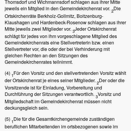
Thomsdorf und Wichmannsdorf schlagen aus ihrer Mitte
jeweils ein Mitglied in den Gemeindekirchenrat vor.
Die
2
Ortskirchenräte Berkholz-Gollmitz, Boitzenburg-
Klaushagen und Hardenbeck-Rosenow schlagen aus ihrer
Mitte jeweils zwei Mitglieder vor.
Jeder Ortskirchenrat
3
schlägt für jedes von ihm vorgeschlagene Mitglied des
Gemeindekirchenrats eine Stellvertreterin bzw. einen
Stellvertreter vor, die oder der bei Verhinderung mit
gleichen Rechten an den Sitzungen des
Gemeindekirchenrates teilnimmt.
(4)
Für den Vorsitz und den stellvertretenden Vorsitz wählt
1
der Ortskirchenrat je eines seiner Mitglieder.
Der oder die
2
Vorsitzende ist für Einladung, Vorbereitung und
Durchführung der Sitzungen verantwortlich.
Vorsitz und
3
Mitgliedschaft im Gemeindekirchenrat müssen nicht
deckungsgleich sein.
(5)
Die für die Gesamtkirchengemeinde zuständigen
1
beruflichen Mitarbeitenden im ortsbezogenen sowie im