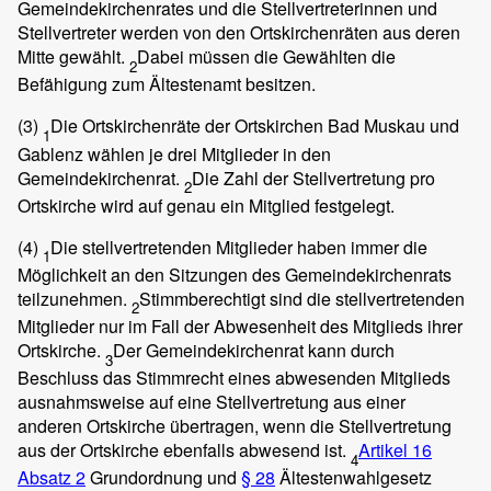
Gemeindekirchenrates und die Stellvertreterinnen und
Stellvertreter werden von den Ortskirchenräten aus deren
Mitte gewählt.
Dabei müssen die Gewählten die
2
Befähigung zum Ältestenamt besitzen.
(3)
Die Ortskirchenräte der Ortskirchen Bad Muskau und
1
Gablenz wählen je drei Mitglieder in den
Gemeindekirchenrat.
Die Zahl der Stellvertretung pro
2
Ortskirche wird auf genau ein Mitglied festgelegt.
(4)
Die stellvertretenden Mitglieder haben immer die
1
Möglichkeit an den Sitzungen des Gemeindekirchenrats
teilzunehmen.
Stimmberechtigt sind die stellvertretenden
2
Mitglieder nur im Fall der Abwesenheit des Mitglieds ihrer
Ortskirche.
Der Gemeindekirchenrat kann durch
3
Beschluss das Stimmrecht eines abwesenden Mitglieds
ausnahmsweise auf eine Stellvertretung aus einer
anderen Ortskirche übertragen, wenn die Stellvertretung
aus der Ortskirche ebenfalls abwesend ist.
Artikel 16
4
Absatz 2
Grundordnung und
§ 28
Ältestenwahlgesetz