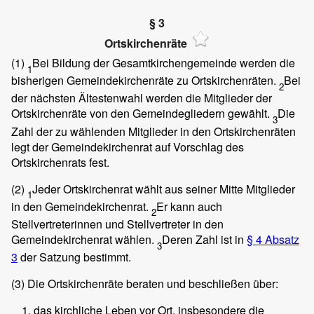
§ 3
Ortskirchenräte
(1)
Bei Bildung der Gesamtkirchengemeinde werden die
1
bisherigen Gemeindekirchenräte zu Ortskirchenräten.
Bei
2
der nächsten Ältestenwahl werden die Mitglieder der
Ortskirchenräte von den Gemeindegliedern gewählt.
Die
3
Zahl der zu wählenden Mitglieder in den Ortskirchenräten
legt der Gemeindekirchenrat auf Vorschlag des
Ortskirchenrats fest.
(2)
Jeder Ortskirchenrat wählt aus seiner Mitte Mitglieder
1
in den Gemeindekirchenrat.
Er kann auch
2
Stellvertreterinnen und Stellvertreter in den
Gemeindekirchenrat wählen.
Deren Zahl ist in
§ 4 Absatz
3
3
der Satzung bestimmt.
(3)
Die Ortskirchenräte beraten und beschließen über:
das kirchliche Leben vor Ort, insbesondere die