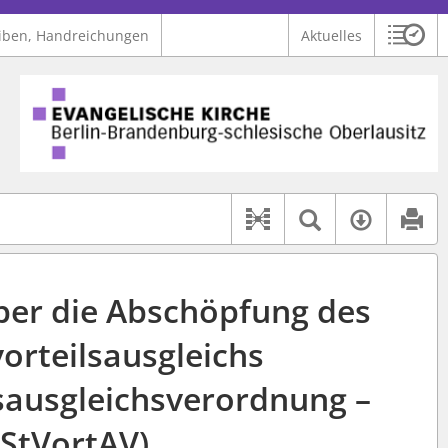
iben, Handreichungen
Aktuelles
Sitzu
Logo Ev. Kirche Berlin-Brandenburg-schlesische Oberlausitz
 findet auch: "Pfarrerinitiative" oder "Pfarrerausschuss".
serer Hilfe.
Textsuche 
Verfüg
Dokument-Beziehu
er die Abschöpfung des
orteilsausgleichs
lsausgleichsverordnung –
StVortAV)