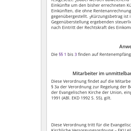
2
Einkünfte um den bisher errechneten Kü
Einkünften, die ohne Rentenanrechnung 
gegenübergestellt.
Kürzungsbetrag ist i
3
Gegenüberstellung ergebenden steuerl
nach Eintritt der Rechtskraft des Einko
Anwe
Die
§§ 1
bis
3
finden auf Rentenempfäng
Mitarbeiter im unmittelba
Diese Verordnung findet auf die Mitarb
§ 3a der Verordnung zur Regelung der 
der Evangelischen Kirche der Union, e
1991 (ABl. EKD 1992 S. 55), gilt.
Diese Verordnung tritt für die Evangelis
Kirchliche Versorgungsordnung – EKU gilt