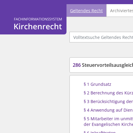
Geltendes Recht
Archivierte
Logo Fachinformationssystem Kirchenrecht
Volltextsuche Geltendes Recht
286
Steuervorteilsausgleic
§ 1 Grundsatz
§ 2 Berechnung des Kür
§ 3 Berücksichtigung de
§ 4 Anwendung auf Dien
§ 5 Mitarbeiter im unmit
der Evangelischen Kirch
§ 6 Inkrafttreten