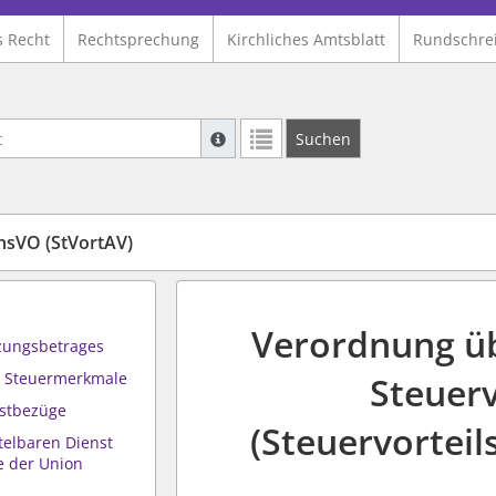
s Recht
Rechtsprechung
Kirchliches Amtsblatt
Rundschre
Suche mit Platzhalter "*", Bsp. Pfarrer*,
Suchen
Weitere Suchoperatoren finden Sie in un
hsVO (StVortAV)
Verordnung üb
zungsbetrages
r Steuermerkmale
Steuerv
stbezüge
(Steuervortei
telbaren Dienst
e der Union