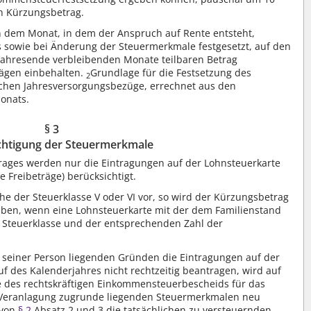
n Kürzungsbetrag.
n dem Monat, in dem der Anspruch auf Rente entsteht,
s sowie bei Änderung der Steuermerkmale festgesetzt, auf den
Jahresende verbleibenden Monate teilbaren Betrag
rägen einbehalten.
Grundlage für die Festsetzung des
2
ichen Jahresversorgungsbezüge, errechnet aus den
onats.
§ 3
chtigung der Steuermerkmale
rages werden nur die Eintragungen auf der Lohnsteuerkarte
e Freibeträge) berücksichtigt.
che der Steuerklasse V oder VI vor, so wird der Kürzungsbetrag
äben, wenn eine Lohnsteuerkarte mit der dem Familienstand
Steuerklasse und der entsprechenden Zahl der
seiner Person liegenden Gründen die Eintragungen auf der
uf des Kalenderjahres nicht rechtzeitig beantragen, wird auf
e des rechtskräftigen Einkommensteuerbescheids für das
 Veranlagung zugrunde liegenden Steuermerkmalen neu
 von
§ 2
Absatz 2 und 3 die tatsächlichen zu versteuernden