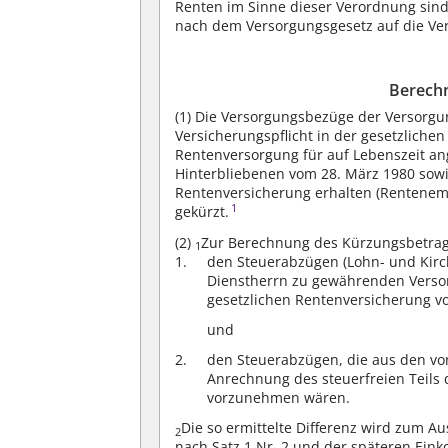
Renten im Sinne dieser Verordnung sind
nach dem Versorgungsgesetz auf die V
Berech
(1)
Die Versorgungsbezüge der Versorgu
Versicherungspflicht in der gesetzlich
Rentenversorgung für auf Lebenszeit ang
Hinterbliebenen vom 28. März 1980 sow
Rentenversicherung erhalten (Rentenem
1
gekürzt.
(2)
Zur Berechnung des Kürzungsbetrages
1
den Steuerabzügen (Lohn- und Kirch
Dienstherrn zu gewährenden Verso
gesetzlichen Rentenversicherung 
und
den Steuerabzügen, die aus den v
Anrechnung des steuerfreien Teils 
vorzunehmen wären.
Die so ermittelte Differenz wird zum 
2
nach Satz 1 Nr. 2 und der späteren Ei