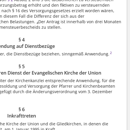
rzungsbetrag erhöht und den fiktiven zu versteuernden
nach § 16 des Versorgungsgesetzes erzielt worden wären,
n diesem Fall die Differenz der sich aus der
ichen Belastungen.
Der Antrag ist innerhalb von drei Monaten
4
mmensteuerbescheids zu stellen.
§ 4
ndung auf Dienstbezüge
2
er, die Dienstbezüge beziehen, sinngemäß Anwendung.
§ 5
ren Dienst der Evangelischen Kirche der Union
eiter der Kirchenkanzlei entsprechende Anwendung, für die
Besoldung und Versorgung der Pfarrer und Kirchenbeamten
ingefügt durch die Änderungsverordnung vom 3. Dezember
§ 6
Inkrafttreten
che Kirche der Union und die Gliedkirchen, in denen die
, am 1. Januar 1995 in Kraft.