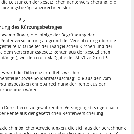
 die Leistungen der gesetzlichen Rentenversicherung, die
ersorgungsbezüge anzurechnen sind.
§ 2
nung des Kürzungsbetrages
ngsempfänger, die infolge der Begründung der
en Rentenversicherung aufgrund der Vereinbarung über die
estellte Mitarbeiter der Evangelischen Kirchen und der
ie dem Versorgungsgesetz Renten aus der gesetzlichen
pfänger), werden nach Maßgabe der Absätze 2 und 3
 wird die Differenz ermittelt zwischen:
ensteuer sowie Solidaritätszuschlag), die aus den vom
rgungsbezügen ohne Anrechnung der Rente aus der
vorzunehmen wären,
om Dienstherrn zu gewährenden Versorgungsbezügen nach
der Rente aus der gesetzlichen Rentenversicherung
Ausgleich möglicher Abweichungen, die sich aus der Berechnung
nkommensteuerfestsetzung ergeben können, pauschal um 10