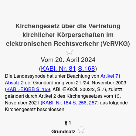
Kirchengesetz über die Vertretung
kirchlicher Körperschaften im
elektronischen Rechtsverkehr (VeRVKG)
Vom 20. April 2024
(
KABl. Nr. 81
S.168
)
Die Landessynode hat unter Beachtung von
Artikel 71
Absatz 2
der Grundordnung vom 21./24. November 2003
(
KABl.-EKiBB S. 159
, ABl.-EKsOL 2003/3, S.7), zuletzt
geändert durch Artikel 2 des Kirchengesetzes vom 13.
November 2021 (
KABl. Nr. 154
S. 256
,
257
) das folgende
Kirchengesetz beschlossen:
§ 1
Grundsatz