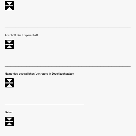
______________________________________________
Anschrift der Körperschaft
______________________________________________
Name des gesetzlichen Vertreters in Druckbuchstaben
_____________________________
Datum