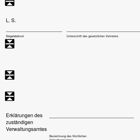
L. S.
____________________
__________________________
Siegelabdruck
Unterschrift des gesetzlichen Vertreters
Erklärungen des
______________________________
zuständigen
Verwaltungsamtes
Bezeichnung des Kirchlichen
Verwaltungsamtes