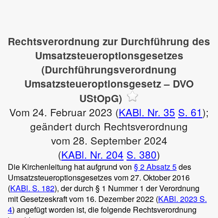
Rechtsverordnung zur Durchführung des
Umsatzsteueroptionsgesetzes
(Durchführungsverordnung
Umsatzsteueroptionsgesetz – DVO
UStOpG)
Vom 24. Februar 2023 (
KABl. Nr. 35
S. 61
);
geändert durch Rechtsverordnung
vom 28. September 2024
(
KABl. Nr. 204
S. 380
)
Die Kirchenleitung hat aufgrund von
§ 2 Absatz 5
des
Umsatzsteueroptionsgesetzes vom 27. Oktober 2016
(
KABl. S. 182
), der durch § 1 Nummer 1 der Verordnung
mit Gesetzeskraft vom 16. Dezember 2022 (
KABl. 2023 S.
4
) angefügt worden ist, die folgende Rechtsverordnung