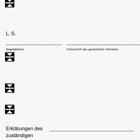
L. S.
____________________
__________________________
Siegelabdruck
Unterschrift des gesetzlichen Vertreters
Erklärungen des
______________________________
zuständigen