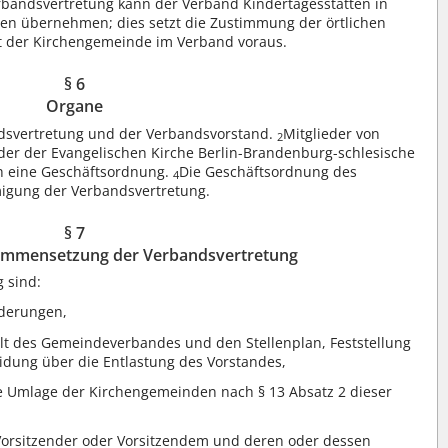
bandsvertretung kann der Verband Kindertagesstätten in
onen übernehmen; dies setzt die Zustimmung der örtlichen
t der Kirchengemeinde im Verband voraus.
§ 6
Organe
dsvertretung und der Verbandsvorstand.
Mitglieder von
2
er der Evangelischen Kirche Berlin-Brandenburg-schlesische
h eine Geschäftsordnung.
Die Geschäftsordnung des
4
igung der Verbandsvertretung.
§ 7
ammensetzung der Verbandsvertretung
 sind:
derungen,
t des Gemeindeverbandes und den Stellenplan, Feststellung
idung über die Entlastung des Vorstandes,
he Umlage der Kirchengemeinden nach § 13 Absatz 2 dieser
orsitzender oder Vorsitzendem und deren oder dessen