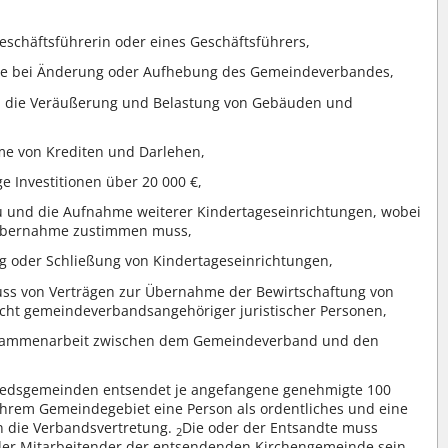
schäftsführerin oder eines Geschäftsführers,
 bei Änderung oder Aufhebung des Gemeindeverbandes,
, die Veräußerung und Belastung von Gebäuden und
me von Krediten und Darlehen,
 Investitionen über 20 000 €,
 und die Aufnahme weiterer Kindertageseinrichtungen, wobei
 Übernahme zustimmen muss,
ng oder Schließung von Kindertageseinrichtungen,
uss von Verträgen zur Übernahme der Bewirtschaftung von
icht gemeindeverbandsangehöriger juristischer Personen,
sammenarbeit zwischen dem Gemeindeverband und den
liedsgemeinden entsendet je angefangene genehmigte 100
 ihrem Gemeindegebiet eine Person als ordentliches und eine
in die Verbandsvertretung.
Die oder der Entsandte muss
2
oder Mitarbeitender der entsendenden Kirchengemeinde sein,