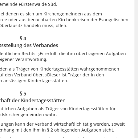
gemeinde Fürstenwalde Süd.
 bei denen es sich um Kirchengemeinden aus dem
pree oder aus benachbarten Kirchenkreisen der Evangelischen
Oberlausitz handeln muss, offen.
§ 4
tsstellung des Verbandes
fentlichen Rechts.
Er erfüllt die ihm übertragenen Aufgaben
2
eigener Verantwortung.
nden als Träger von Kindertagesstätten wahrgenommenen
auf den Verband über.
Dieser ist Träger der in den
2
 ansässigen Kindertagesstätten.
§ 5
haft der Kindertagesstätten
htlichen Aufgaben als Träger von Kindertagesstätten für
iedskirchengemeinden wahr.
ngen kann der Verband wirtschaftlich tätig werden, soweit
menhang mit den ihm in § 2 obliegenden Aufgaben steht.