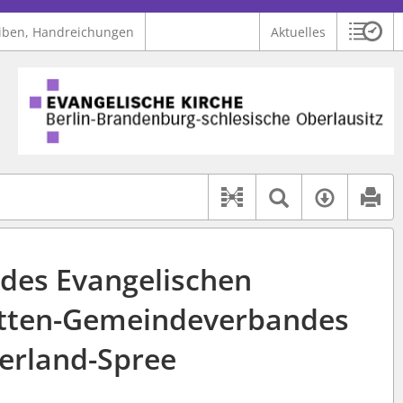
iben, Handreichungen
Aktuelles
Sitzu
Logo Ev. Kirche Berlin-Brandenburg-schlesische Oberlausitz
 findet auch: "Pfarrerinitiative" oder "Pfarrerausschuss".
serer Hilfe.
Textsuche 
Verfüg
Dokument-Beziehu
 des Evangelischen
ätten-Gemeindeverbandes
erland-Spree