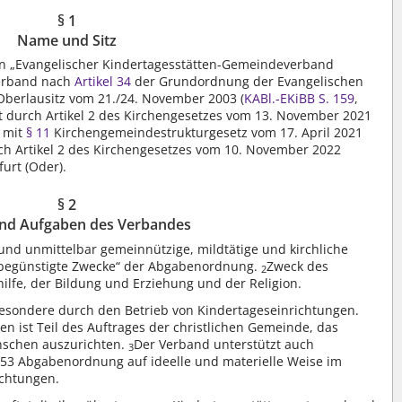
§ 1
Name und Sitz
 „Evangelischer Kindertagesstätten-Gemeindeverband
verband nach
Artikel 34
der Grundordnung der Evangelischen
Oberlausitz vom 21./24. November 2003 (
KABl.-EKiBB S. 159
,
ert durch Artikel 2 des Kirchengesetzes vom 13. November 2021
g mit
§ 11
Kirchengemeindestrukturgesetz vom 17. April 2021
rch Artikel 2 des Kirchengesetzes vom 10. November 2022
furt (Oder).
§ 2
nd Aufgaben des Verbandes
 und unmittelbar gemeinnützige, mildtätige und kirchliche
rbegünstigte Zwecke“ der Abgabenordnung.
Zweck des
2
ilfe, der Bildung und Erziehung und der Religion.
besondere durch den Betrieb von Kindertageseinrichtungen.
en ist Teil des Auftrages der christlichen Gemeinde, das
nschen auszurichten.
Der Verband unterstützt auch
3
§ 53 Abgabenordnung auf ideelle und materielle Weise im
ichtungen.