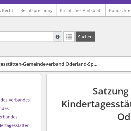
s Recht
Rechtsprechung
Kirchliches Amtsblatt
Rundschre
Suche mit Platzhalter "*", Bsp. Pfarrer*,
Suchen
Weitere Suchoperatoren finden Sie in un
gesstätten-Gemeindeverband Oderland-Spree
Satzung
 des Verbandes
Kindertagesst
andes
Od
Verbandes
dertagesstätten