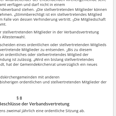
amt verfügen und darf nicht in einem
indeverband stehen.
Die stellvertretenden Mitglieder können
3
lnehmen.
Stimmberechtigt ist ein stellvertretendes Mitglied
4
im Falle von dessen Verhinderung vertritt.
Die Mitgliedschaft
5
amt.
r stellvertretenden Mitglieder in der Verbandsvertretung
n Ältestenwahl.
cheiden eines ordentlichen oder stellvertretenden Mitglieds
lvertretende Mitglieder zu entsenden.
Bis zu diesem
2
on ordentliches oder stellvertretendes Mitglied der
ndung ist zulässig.
Wird ein bislang stellvertretendes
4
andt, hat der Gemeindekirchenrat unverzüglich ein neues
.
liedskirchengemeinden mit anderen
isherigen ordentlichen und stellvertretenden Mitglieder der
§ 8
Beschlüsse der Verbandsvertretung
ns zweimal jährlich eine ordentliche Sitzung ab.