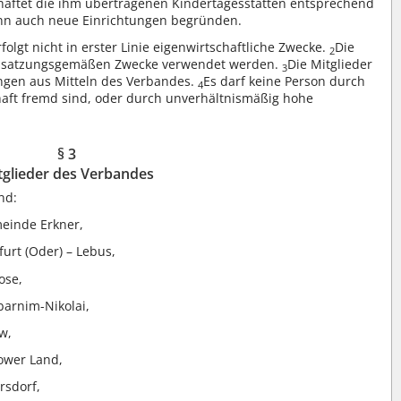
haftet die ihm übertragenen Kindertagesstätten entsprechend
nn auch neue Einrichtungen begründen.
rfolgt nicht in erster Linie eigenwirtschaftliche Zwecke.
Die
2
ie satzungsgemäßen Zwecke verwendet werden.
Die Mitglieder
3
ngen aus Mitteln des Verbandes.
Es darf keine Person durch
4
aft fremd sind, oder durch unverhältnismäßig hohe
§ 3
tglieder des Verbandes
nd:
einde Erkner,
urt (Oder) – Lebus,
ose,
arnim-Nikolai,
w,
ower Land,
rsdorf,