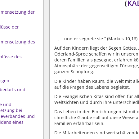
(
KAB
mmensetzung der
lüsse der
…„… und er segnete sie.“ (Markus 10,16)
mmensetzung des
Auf den Kindern liegt der Segen Gottes
Oderland-Spree schaffen wir in unseren
hlüsse des
deren Familien als gesegnet erfahren kö
Atmosphäre der gegenseitigen Fürsorge
ganzen Schöpfung.
ungen
Die Kinder haben Raum, die Welt mit al
auf die Fragen des Lebens begleitet.
zbedarfs und
Die Evangelischen Kitas sind offen für a
Weltsichten und durch ihre unterschiedl
e und
etzung bei
Das Leben in den Einrichtungen ist mit
deverbandes und
christliche Glaube soll auf diese Weise 
idens eines
Familien erfahrbar sein.
Die Mitarbeitenden sind wertschätzende 