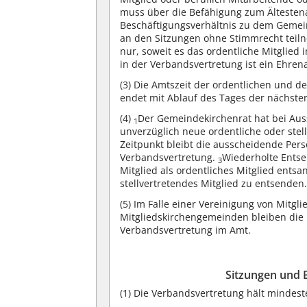
muss über die Befähigung zum Ältesten
Beschäftigungsverhältnis zu dem Geme
an den Sitzungen ohne Stimmrecht tei
nur, soweit es das ordentliche Mitglied 
in der Verbandsvertretung ist ein Ehren
(3)
Die Amtszeit der ordentlichen und de
endet mit Ablauf des Tages der nächste
(4)
Der Gemeindekirchenrat hat bei Auss
1
unverzüglich neue ordentliche oder stel
Zeitpunkt bleibt die ausscheidende Pers
Verbandsvertretung.
Wiederholte Entse
3
Mitglied als ordentliches Mitglied ents
stellvertretendes Mitglied zu entsenden
(5)
Im Falle einer Vereinigung von Mitg
Mitgliedskirchengemeinden bleiben die b
Verbandsvertretung im Amt.
Sitzungen und 
(1)
Die Verbandsvertretung hält mindeste