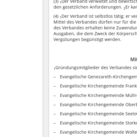
(3)
Der Verband verwaltet und bewirtsc
1
den gesetzlichen Anforderungen.
Er ka
2
(4)
Der Verband ist selbstlos tätig; er ve
1
Mittel des Verbandes dürfen nur für d
des Verbandes erhalten keine Zuwendu
Ausgaben, die dem Zweck der Körpersch
Vergütungen begünstigt werden.
Mi
Gründungsmitglieder des Verbandes si
1
Evangelische Genezareth-Kirchengem
Evangelische Kirchengemeinde Frankf
Evangelische Kirchengemeinde Müllr
Evangelische Kirchengemeinde Oberb
Evangelische Kirchengemeinde Seelo
Evangelische Kirchengemeinde Stork
Evangelische Kirchengemeinde Wolte