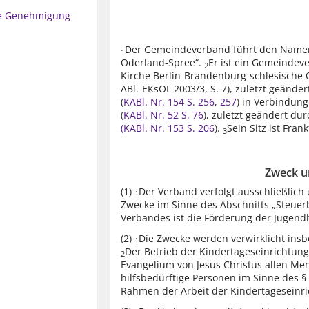
che Genehmigung
Der Gemeindeverband führt den Namen
1
Oderland-Spree“.
Er ist ein Gemeinde
2
Kirche Berlin-Brandenburg-schlesische 
ABl.-EKsOL 2003/3, S. 7), zuletzt geänd
(
KABl. Nr. 154
S. 256
,
257
) in Verbindun
(
KABl. Nr. 52
S. 76
), zuletzt geändert du
(KABl. Nr. 153
S. 206
).
Sein Sitz ist Frank
3
Zweck u
(1)
Der Verband verfolgt ausschließlich
1
Zwecke im Sinne des Abschnitts „Steue
Verbandes ist die Förderung der Jugendh
(2)
Die Zwecke werden verwirklicht ins
1
Der Betrieb der Kindertageseinrichtung
2
Evangelium von Jesus Christus allen Me
hilfsbedürftige Personen im Sinne des 
Rahmen der Arbeit der Kindertageseinr